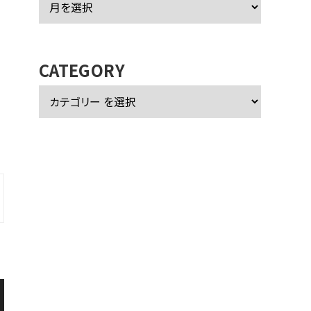
ー
カ
イ
ブ
CATEGORY