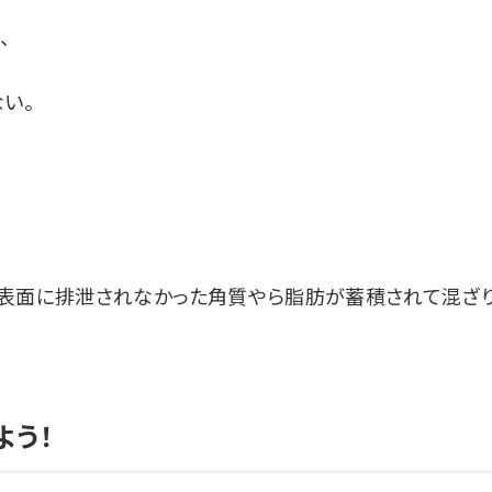
、
い。
肌表面に排泄されなかった角質やら脂肪が蓄積されて混ざ
よう！