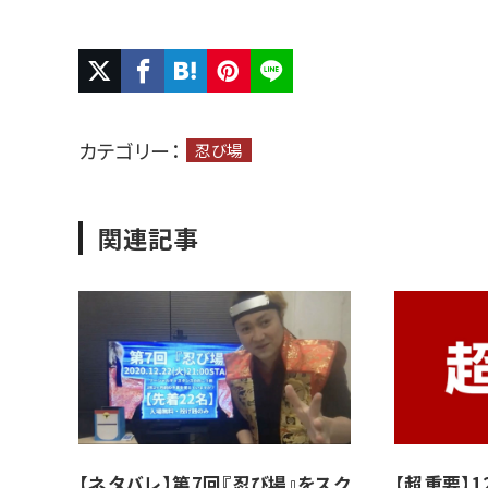
カテゴリー：
忍び場
関連記事
【ネタバレ】第7回『忍び場』をスク
【超重要】1