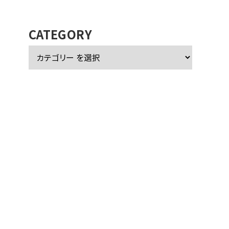
カ
イ
ブ
CATEGORY