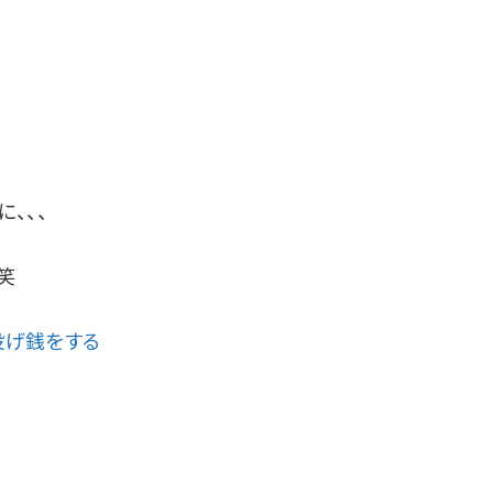
、、、
笑
投げ銭をする