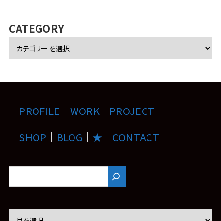
カ
イ
ブ
CATEGORY
PROFILE
｜
WORK
｜
PROJECT
SHOP
｜
BLOG
｜
★
｜
CONTACT
ア