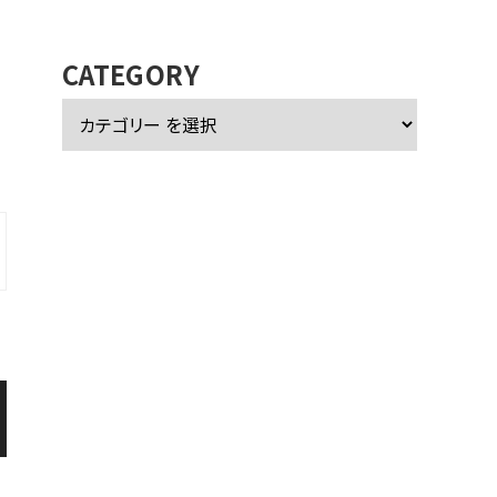
カ
イ
ブ
CATEGORY