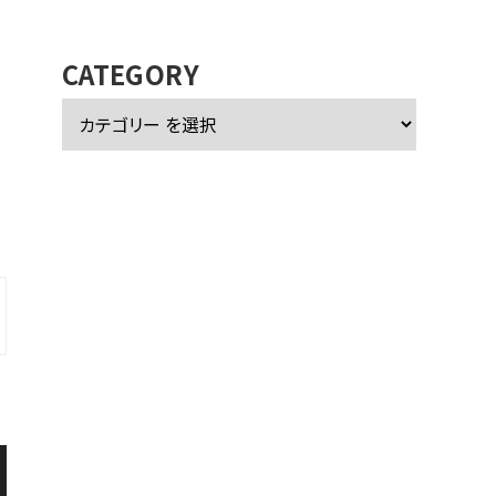
カ
イ
ブ
CATEGORY