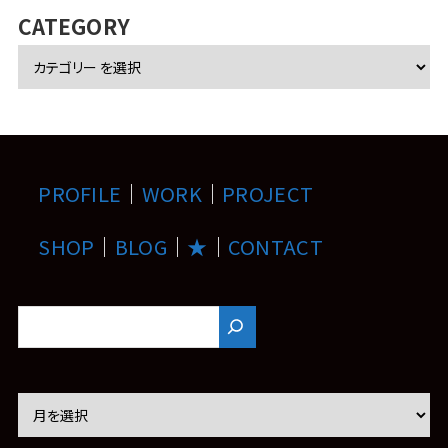
ブ
CATEGORY
PROFILE
｜
WORK
｜
PROJECT
SHOP
｜
BLOG
｜
★
｜
CONTACT
ア
ー
カ