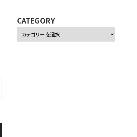
カ
イ
ブ
CATEGORY