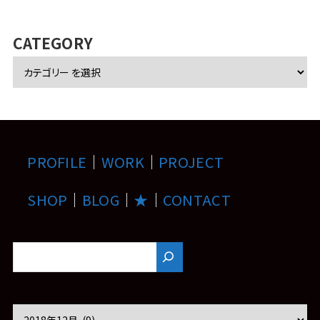
カ
イ
ブ
CATEGORY
PROFILE
｜
WORK
｜
PROJECT
SHOP
｜
BLOG
｜
★
｜
CONTACT
ア