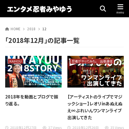
HOME
2018
12
「2018年12月」の記事一覧
KAIHOU
忍者がやってみた。
出張遠征
2018年を動画とブログで振
【アーティストのライブでマジ
り返る。
ックショー】レオリinあぬえぬ
え∞ぶれいんワンマンライブ
出演してきた
2018年12月27日
37 Views
2018年12月26日
35 Views