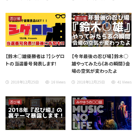
忍び場
忍び場
【鈴木○雄優勝者は？】シゲロ
【今年最後の忍び場】鈴木○
トの当選番号発表します！
雄やってみたら《あの瞬間》会
場の空気が変わったよ
2018年12月25日
16 Views
2018年12月25日
41 Views
忍び場
みやゆうの○○話