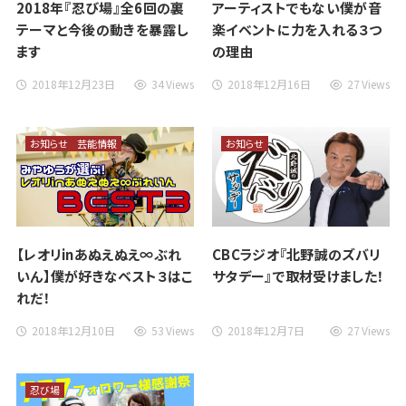
2018年『忍び場』全6回の裏
アーティストでもない僕が音
テーマと今後の動きを暴露し
楽イベントに力を入れる３つ
ます
の理由
2018年12月23日
34 Views
2018年12月16日
27 Views
お知らせ
芸能情報
お知らせ
【レオリinあぬえぬえ∞ぶれ
CBCラジオ『北野誠のズバリ
いん】僕が好きなベスト３はこ
サタデー』で取材受けました！
れだ！
2018年12月10日
53 Views
2018年12月7日
27 Views
忍び場