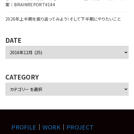
案｜BRAINREPORT#144
2026年上半期を振り返ってみよう！そして下半期にやりたいこと
DATE
ア
ー
カ
イ
ブ
CATEGORY
PROFILE
｜
WORK
｜
PROJECT