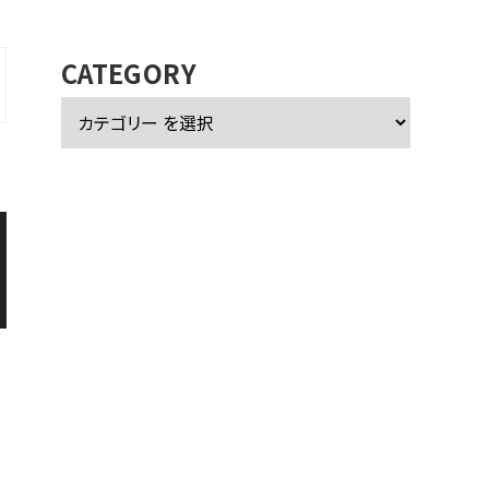
カ
イ
ブ
CATEGORY