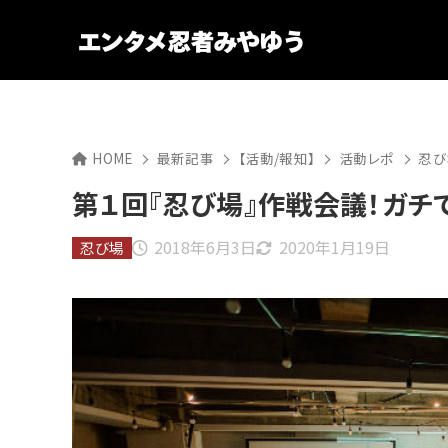
HOME
最新記事
【活動/報知】
活動レポ
忍び
第１回『忍び場』作戦会議！ガチ
2018年6月3日
2020年1月19日
忍び場