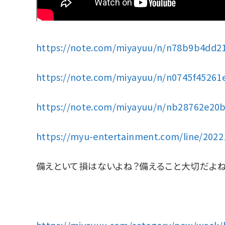
https://note.com/miyayuu/n/n78b9b4dd2
https://note.com/miyayuu/n/n0745f45261
https://note.com/miyayuu/n/nb28762e20b
https://myu-entertainment.com/line/2022
備えといて損はないよね？備えること大切だよね
https://miyayuu.com/category/new/week/