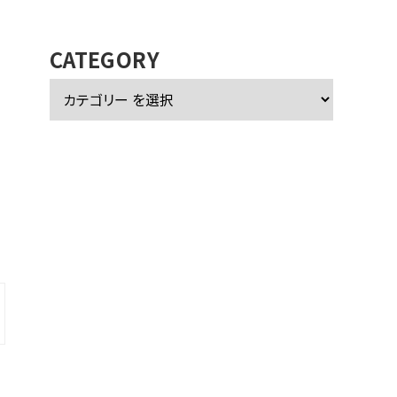
カ
イ
ブ
CATEGORY