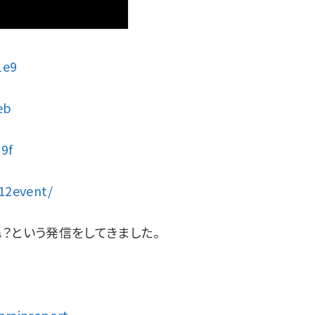
1e9
eb
9f
12event/
？という発信をしてきました。
brainreport