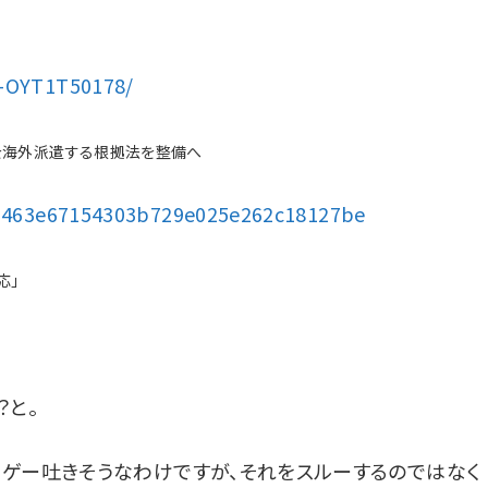
8-OYT1T50178/
を海外派遣する根拠法を整備へ
4a6463e67154303b729e025e262c18127be
応」
？と。
ゲー吐きそうなわけですが、それをスルーするのではなく