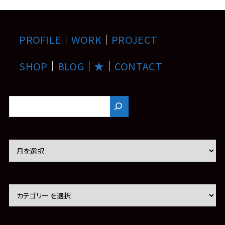
PROFILE
｜
WORK
｜
PROJECT
SHOP
｜
BLOG
｜
★
｜
CONTACT
ア
ー
カ
イ
ブ