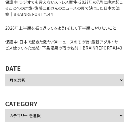
保護中: ラジオでも言えないストレス案件・2027年の7月に絶対起こ
ることへの対策・佐藤二郎さんのニュースの裏で決まった日本の法
案｜BRAINREPORT#144
2026年上半期を振り返ってみよう！そして下半期にやりたいこと
保護中: 日本で起きた激ヤバAIニュースのその後・最新アダルトサー
ビス使ってみた感想・下呂温泉の宿の名前｜BRAINREPORT#143
DATE
ア
ー
カ
イ
ブ
CATEGORY