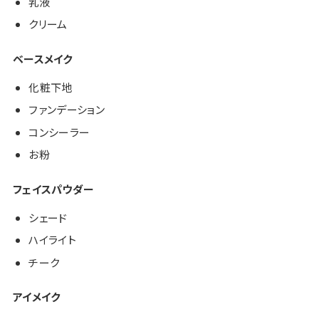
乳液
クリーム
ベースメイク
化粧下地
ファンデーション
コンシーラー
お粉
フェイスパウダー
シェード
ハイライト
チーク
アイメイク