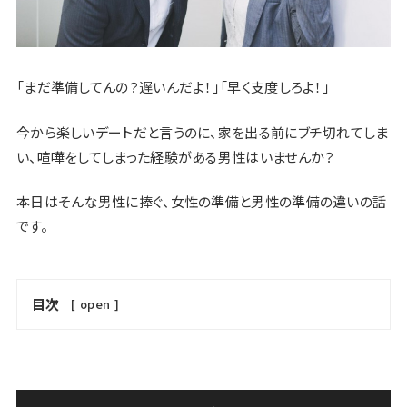
「まだ準備してんの？遅いんだよ！」「早く支度しろよ！」
今から楽しいデートだと言うのに、家を出る前にブチ切れてしま
い、喧嘩をしてしまった経験がある男性はいませんか？
本日はそんな男性に捧ぐ、女性の準備と男性の準備の違いの話
です。
目次
[
open
]