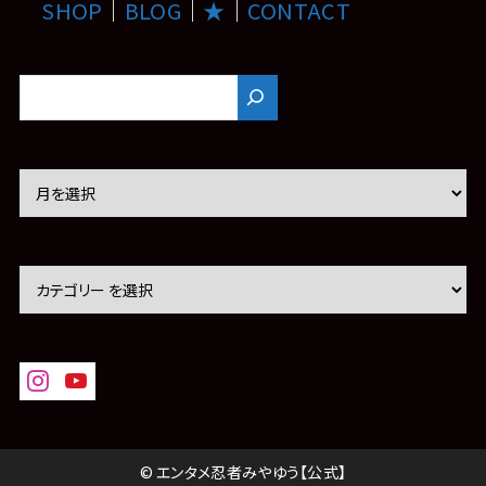
SHOP
｜
BLOG
｜
★
｜
CONTACT
ア
ー
カ
イ
ブ
© エンタメ忍者みやゆう【公式】