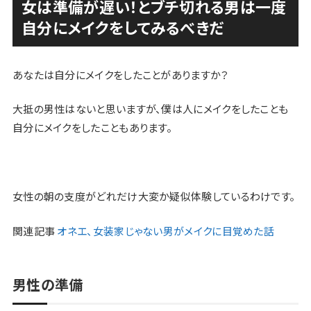
女は準備が遅い！とブチ切れる男は一度
自分にメイクをしてみるべきだ
あなたは自分にメイクをしたことがありますか？
大抵の男性はないと思いますが、僕は人にメイクをしたことも
自分にメイクをしたこともあります。
女性の朝の支度がどれだけ大変か疑似体験しているわけです。
関連記事
オネエ、女装家じゃない男がメイクに目覚めた話
男性の準備